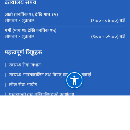
कार्यालय समय
जाडो (कार्तिक १६ देखि माघ १५)
(९:०० - ०४:००) बजे
सोमबार - शुक्रबार
गर्मी (माघ १६ देखि कार्तिक १५)
(९:०० - ०५:००) बजे
सोमबार - शुक्रबार
महत्त्वपूर्ण लिङ्कहरू
स्वास्थ्य सेवा विभाग
स्वास्थ्य आपतकालिन तथा विपद् व्यवस्थापन इकाई
लोक सेवा आयोग
प्रधानमन्त्री तथा मन्त्रिपरिषद्‍को कार्यालय
चिकित्सा शिक्षा आयोग
खाद्य प्रविधि तथा गुण नियन्त्रण विभाग
राष्ट्रिय प्राकृतिक स्रोत तथा वित्त आयोग