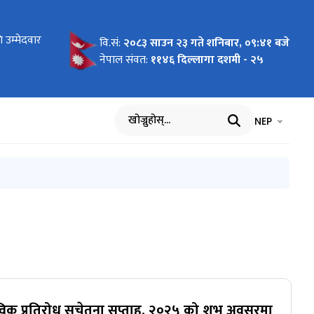
ोधन
 उम्मेदवार
 लागि
न माग
को लागि नाम
य बिमा
ार्यविधि,
 पदमा
ा
का लागि नाम
रमा
को विवरण
धमा
ाल भएको १००
वि.सं:
२०८३ साउन २३ गते शनिबार, ०९:४१ बजे
सम्बन्धी
आह्वान
नेपाल संवत:
११४६ दिल्लागा दशमी - २५
भाषा चयन गर्नुह
भाषा प
NEP
खोज्नुहोस्
िजैविक प्रतिरोध सचेतना सप्ताह, २०२५ को शुभ अवसरमा