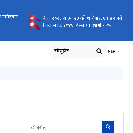
ोधन
 उम्मेदवार
 लागि
न माग
को लागि नाम
य बिमा
ार्यविधि,
 पदमा
ा
का लागि नाम
रमा
को विवरण
धमा
ल भएको
वि.सं:
२०८३ साउन २३ गते शनिबार, १५:४२ बजे
सम्बन्धी
आह्वान
नेपाल संवत:
११४६ दिल्लागा दशमी - २५
भाषा चयन गर्नुह
भाषा प
NEP
खोज्नुहोस्