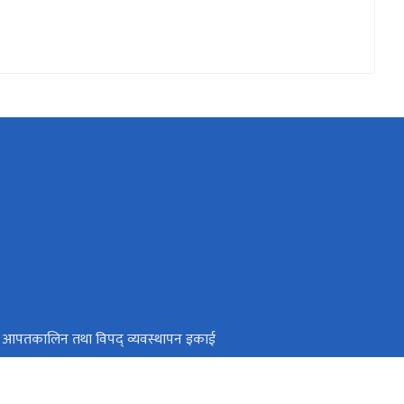
थ्य आपतकालिन तथा विपद् व्यवस्थापन इकाई
्त्री तथा मन्त्रिपरिषद्‍को कार्यालय
रविधि तथा गुण नियन्त्रण विभाग