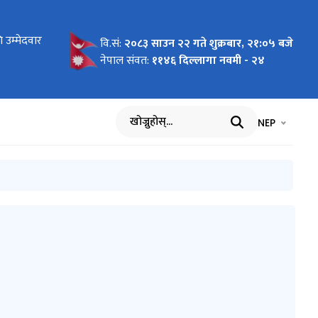
ोधन
 उम्मेदवार
 लागि
न माग
को लागि नाम
य बिमा
ार्यविधि,
 पदमा
ा
का लागि नाम
रमा
को विवरण
धमा
ाल भएको १००
वि.सं:
२०८३ साउन २२ गते शुक्रबार, २१:०५ बजे
सम्बन्धी
आह्वान
नेपाल संवत:
११४६ दिल्लागा नवमी - २४
भाषा चयन गर्नुह
भाषा प
NEP
खोज्नुहोस्