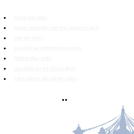
महत्त्वपूर्ण लिङ्कहरू
स्वास्थ्य सेवा विभाग
स्वास्थ्य आपतकालिन तथा विपद् व्यवस्थापन इकाई
लोक सेवा आयोग
प्रधानमन्त्री तथा मन्त्रिपरिषद्‍को कार्यालय
चिकित्सा शिक्षा आयोग
खाद्य प्रविधि तथा गुण नियन्त्रण विभाग
राष्ट्रिय प्राकृतिक स्रोत तथा वित्त आयोग
सिंहदरबार, काठमाडौं
info@mohp.gov.np