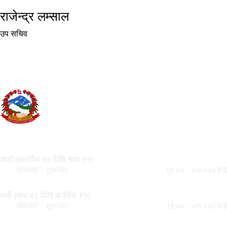
राजेन्द्र लम्साल
उप सचिव
नेपाल सरकार
स्वास्थ्य तथा खाद्य स्वच्छता मन्त्रालय
सिंहदरबार, काठमाडौं
कार्यालय समय
जाडो (कार्तिक १६ देखि माघ १५)
(९:०० - ०४:००) बजे
सोमबार - शुक्रबार
गर्मी (माघ १६ देखि कार्तिक १५)
(९:०० - ०५:००) बजे
सोमबार - शुक्रबार