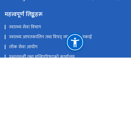
महत्त्वपूर्ण लिङ्कहरू
स्वास्थ्य सेवा विभाग
स्वास्थ्य आपतकालिन तथा विपद् व्यवस्थापन इकाई
लोक सेवा आयोग
प्रधानमन्त्री तथा मन्त्रिपरिषद्‍को कार्यालय
चिकित्सा शिक्षा आयोग
खाद्य प्रविधि तथा गुण नियन्त्रण विभाग
राष्ट्रिय प्राकृतिक स्रोत तथा वित्त आयोग
सिंहदरबार, काठमाडौं
info@mohp.gov.np