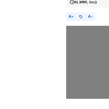
१६ असार, २०८३
A
A