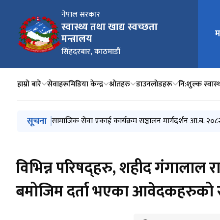
नेपाल सरकार
स्वास्थ्य तथा खाद्य स्वच्छता
मुख्य न
म
मन्त्रालय
सिंहदरबार, काठमाडौं
हाम्रो बारे
सेवाहरू
मिडिया केन्द्र
श्रोतहरु
डाउनलोडहरू
नि:शुल्क स्वास्थ
मुख्य नेभिगेसनमा जानुहोस्
सूचना
स्वतः प्रकाशन चौथौं त्रैमासिक (२०८१ बैशाख, जेष्ठ, अषाढ)
सामाजिक सेवा एकाई कार्यक्रम सञ्चालन मार्गदर्शन आ.ब. २०
एकद्वार संकट व्यवस्थापन केन्द्र कार्यक्रम सञ्चालन मार्गदर्श
जेरियाट्रिक (ज्येष्ठ नागरिक) स्वास्थ्य सेवा सञ्चालन मार्गदर्श
स्थानीय तहमा आधारभूत स्वास्थ्य सेवा केन्द्र निर्माण तथा सेवा
विभिन्न परिषद्हरु, शहीद गंगालाल राष
बमोजिम दर्ता भएका आवेदकहरुको 