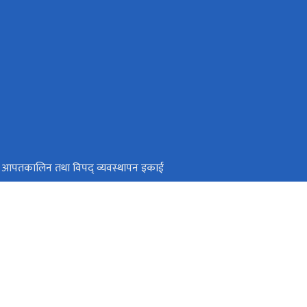
थ्य आपतकालिन तथा विपद् व्यवस्थापन इकाई
्त्री तथा मन्त्रिपरिषद्‍को कार्यालय
रविधि तथा गुण नियन्त्रण विभाग
सिंहदरबार, काठमाडौं
info@mohp.gov.np