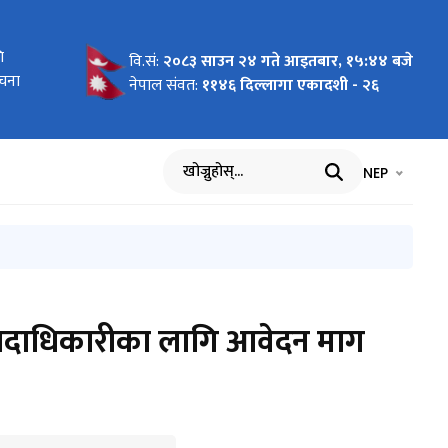
ोधन
ि
 लागि
न माग
को लागि
य बिमा
 पदमा
ा
का लागि
रमा
ो
धमा
ल भएको
वि.सं:
२०८३ साउन २४ गते आइतबार, १५:४४ बजे
ूचना
ार्ता
ास्त
नेपाल संवत:
११४६ दिल्लागा एकादशी - २६
भाषा चयन गर्नुह
भाषा प
NEP
खोज्नुहोस्
र्डका पदाधिकारीका लागि आवेदन माग