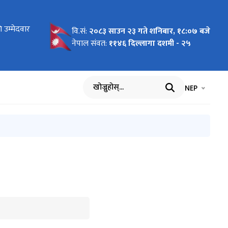
ोधन
 उम्मेदवार
 लागि
न माग
को लागि नाम
य बिमा
ार्यविधि,
 पदमा
ा
का लागि नाम
रमा
को विवरण
धमा
ाल भएको १००
वि.सं:
२०८३ साउन २३ गते शनिबार, १८:०७ बजे
सम्बन्धी
आह्वान
नेपाल संवत:
११४६ दिल्लागा दशमी - २५
भाषा चयन गर्नुह
भाषा प
NEP
खोज्नुहोस्