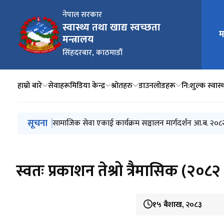
नेपाल सरकार
स्वास्थ्य तथा खाद्य स्वच्छता
मुख्य न
म
मन्त्रालय
सिंहदरबार, काठमाडौं
हाम्रो बारे
सेवाहरू
मिडिया केन्द्र
श्रोतहरु
डाउनलोडहरू
नि:शुल्क स्वास्थ
मुख्य नेभिगेसनमा जानुहोस्
सूचना
स्वतः प्रकाशन चौथौं त्रैमासिक (२०८१ बैशाख, जेष्ठ, अषाढ)
सामाजिक सेवा एकाई कार्यक्रम सञ्चालन मार्गदर्शन आ.ब. २०
एकद्वार संकट व्यवस्थापन केन्द्र कार्यक्रम सञ्चालन मार्गदर्श
जेरियाट्रिक (ज्येष्ठ नागरिक) स्वास्थ्य सेवा सञ्चालन मार्गदर्श
स्थानीय तहमा आधारभूत स्वास्थ्य सेवा केन्द्र निर्माण तथा सेवा
स्वतः प्रकाशन तेश्रो त्रैमासिक (२०८२ 
१५ बैशाख, २०८३