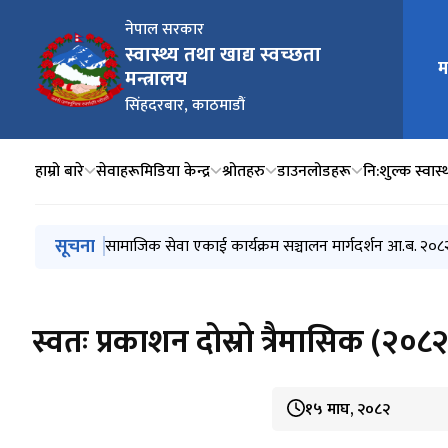
नेपाल सरकार
स्वास्थ्य तथा खाद्य स्वच्छता
मुख्य न
म
मन्त्रालय
सिंहदरबार, काठमाडौं
हाम्रो बारे
सेवाहरू
मिडिया केन्द्र
श्रोतहरु
डाउनलोडहरू
नि:शुल्क स्वास्थ
मुख्य नेभिगेसनमा जानुहोस्
सूचना
स्वतः प्रकाशन चौथौं त्रैमासिक (२०८१ बैशाख, जेष्ठ, अषाढ)
सामाजिक सेवा एकाई कार्यक्रम सञ्चालन मार्गदर्शन आ.ब. २०
एकद्वार संकट व्यवस्थापन केन्द्र कार्यक्रम सञ्चालन मार्गदर्श
जेरियाट्रिक (ज्येष्ठ नागरिक) स्वास्थ्य सेवा सञ्चालन मार्गदर्श
स्थानीय तहमा आधारभूत स्वास्थ्य सेवा केन्द्र निर्माण तथा सेवा
स्वतः प्रकाशन दोस्रो त्रैमासिक (२०८
१५ माघ, २०८२