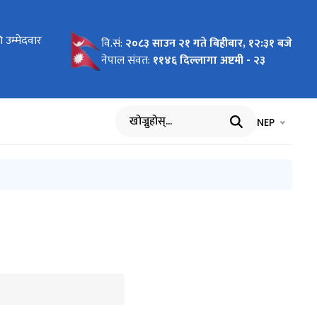
ोधन
 उम्मेदवार
 लागि
न माग
को लागि नाम
य बिमा
ार्यविधि,
 पदमा
ा
का लागि नाम
रमा
को विवरण
धमा
ाल भएको १००
वि.सं:
२०८३ साउन २१ गते बिहीबार, १२:३१ बजे
सम्बन्धी
आह्वान
नेपाल संवत:
११४६ दिल्लागा अष्टमी - २३
भाषा चयन गर्नुह
भाषा प
NEP
खोज्नुहोस्