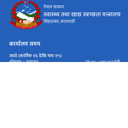
नेपाल सरकार
स्वास्थ्य तथा खाद्य स्वच्छता मन्त्रालय
सिंहदरबार, काठमाडौं
कार्यालय समय
जाडो (कार्तिक १६ देखि माघ १५)
(९:०० - ०४:००) बजे
सोमबार - शुक्रबार
गर्मी (माघ १६ देखि कार्तिक १५)
(९:०० - ०५:००) बजे
सोमबार - शुक्रबार