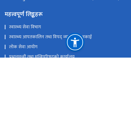
महत्त्वपूर्ण लिङ्कहरू
स्वास्थ्य सेवा विभाग
स्वास्थ्य आपतकालिन तथा विपद् व्यवस्थापन इकाई
लोक सेवा आयोग
प्रधानमन्त्री तथा मन्त्रिपरिषद्‍को कार्यालय
चिकित्सा शिक्षा आयोग
खाद्य प्रविधि तथा गुण नियन्त्रण विभाग
राष्ट्रिय प्राकृतिक स्रोत तथा वित्त आयोग
सिंहदरबार, काठमाडौं
info@mohp.gov.np