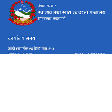
नेपाल सरकार
स्वास्थ्य तथा खाद्य स्वच्छता मन्त्रालय
सिंहदरबार, काठमाडौं
कार्यालय समय
जाडो (कार्तिक १६ देखि माघ १५)
(९:०० - ०४:००) बजे
सोमबार - शुक्रबार
गर्मी (माघ १६ देखि कार्तिक १५)
(९:०० - ०५:००) बजे
सोमबार - शुक्रबार