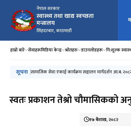
नेपाल सरकार
स्वास्थ्य तथा खाद्य स्वच्छता
मुख्य न
म
मन्त्रालय
सिंहदरबार, काठमाडौं
हाम्रो बारे
सेवाहरू
मिडिया केन्द्र
श्रोतहरु
डाउनलोडहरू
नि:शुल्क स्वास्थ
मुख्य नेभिगेसनमा जानुहोस्
सूचना
स्वतः प्रकाशन चौथौं त्रैमासिक (२०८१ बैशाख, जेष्ठ, अषाढ)
सामाजिक सेवा एकाई कार्यक्रम सञ्चालन मार्गदर्शन आ.ब. २०
एकद्वार संकट व्यवस्थापन केन्द्र कार्यक्रम सञ्चालन मार्गदर्श
जेरियाट्रिक (ज्येष्ठ नागरिक) स्वास्थ्य सेवा सञ्चालन मार्गदर्श
स्थानीय तहमा आधारभूत स्वास्थ्य सेवा केन्द्र निर्माण तथा सेवा
स्वतः प्रकाशन तेश्रो चौमासिकको अ
१७ बैशाख, २०८२