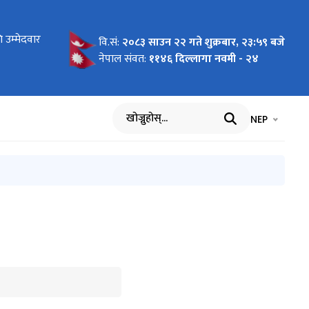
ोधन
 उम्मेदवार
 लागि
न माग
को लागि नाम
य बिमा
ार्यविधि,
 पदमा
ा
का लागि नाम
रमा
को विवरण
धमा
ाल भएको १००
वि.सं:
२०८३ साउन २२ गते शुक्रबार, २३:५९ बजे
सम्बन्धी
आह्वान
नेपाल संवत:
११४६ दिल्लागा नवमी - २४
भाषा चयन गर्नुह
भाषा प
NEP
खोज्नुहोस्