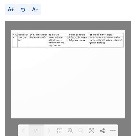
A
A
1/1