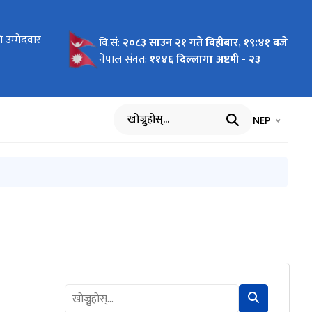
ोधन
 उम्मेदवार
 लागि
न माग
को लागि नाम
य बिमा
ार्यविधि,
 पदमा
ा
का लागि नाम
रमा
को विवरण
धमा
ाल भएको १००
वि.सं:
२०८३ साउन २१ गते बिहीबार, १९:४१ बजे
सम्बन्धी
आह्वान
नेपाल संवत:
११४६ दिल्लागा अष्टमी - २३
भाषा चयन गर्नुह
भाषा प
NEP
खोज्नुहोस्