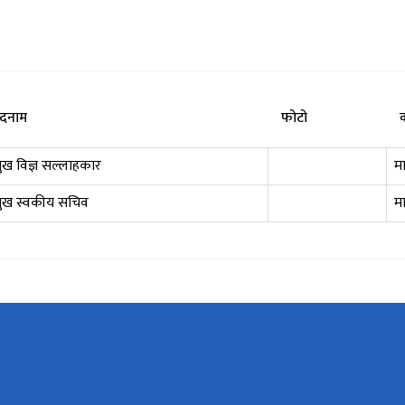
दनाम
फोटो
रमुख विज्ञ सल्लाहकार
म
रमुख स्वकीय सचिव
म