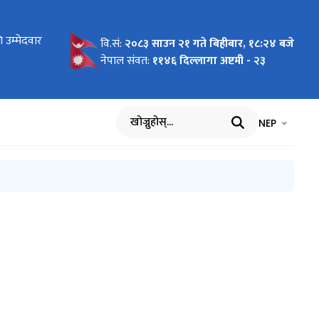
ोधन
 उम्मेदवार
 लागि
न माग
को लागि नाम
य बिमा
ार्यविधि,
 पदमा
ा
का लागि नाम
रमा
को विवरण
धमा
ाल भएको १००
वि.सं:
२०८३ साउन २१ गते बिहीबार, १८:२४ बजे
सम्बन्धी
आह्वान
नेपाल संवत:
११४६ दिल्लागा अष्टमी - २३
भाषा चयन गर्नुह
भाषा प
NEP
खोज्नुहोस्