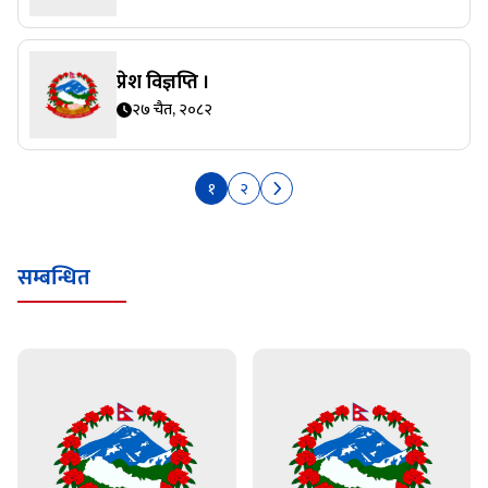
प्रेश विज्ञप्ति ।
२७ चैत, २०८२
१
२
सम्बन्धित