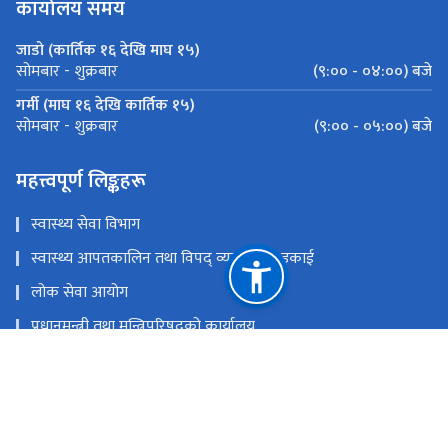
कार्यालय समय
जाडो (कार्तिक १६ देखि माघ १५)
(९:०० - ०४:००) बजे
सोमबार - शुक्रबार
गर्मी (माघ १६ देखि कार्तिक १५)
(९:०० - ०५:००) बजे
सोमबार - शुक्रबार
महत्त्वपूर्ण लिङ्कहरू
स्वास्थ्य सेवा विभाग
स्वास्थ्य आपतकालिन तथा विपद् व्यवस्थापन इकाई
लोक सेवा आयोग
प्रधानमन्त्री तथा मन्त्रिपरिषद्‍को कार्यालय
चिकित्सा शिक्षा आयोग
खाद्य प्रविधि तथा गुण नियन्त्रण विभाग
राष्ट्रिय प्राकृतिक स्रोत तथा वित्त आयोग